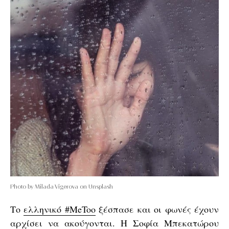
Photo by Milada Vigerova on Unsplash
Το
ελληνικό #MeToo
ξέσπασε και οι φωνές έχουν
αρχίσει να ακούγονται. Η
Σοφία Μπεκατώρου