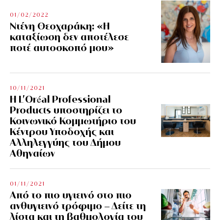
01/02/2022
Ντένη Θεοχαράκη: «Η
καταξίωση δεν αποτέλεσε
ποτέ αυτοσκοπό μου»
10/11/2021
Η L’Οréal Professional
Products υποστηρίζει το
Κοινωνικό Κομμωτήριο του
Κέντρου Υποδοχής και
Αλληλεγγύης του Δήμου
Αθηναίων
01/11/2021
Από το πιο υγιεινό στο πιο
ανθυγιεινό τρόφιμο – Δείτε τη
λίστα και τη βαθμολογία του