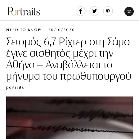
Share
Tweet
Pin
It
Menu
NEED TO KNOW
30/10/2020
Σεισμός 6,7 Ρίχτερ στη Σάμο
έγινε αισθητός μέχρι την
Αθήνα – Aναβάλλεται το
μήνυμα του πρωθυπουργού
portraits