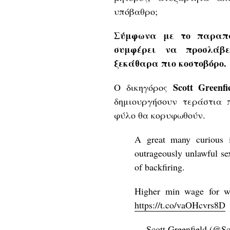
υπόβαθρο;
Σύμφωνα με το παραπά
συμφέρει να προσλάβ
ξεκάθαρα πιο κοστοβόρο.
Scott Greenfi
Ο δικηγόρος
δημιουργήσουν τεράστια 
φύλο θα κορυφωθούν.
A great many curious 
outrageously unlawful se
of backfiring.
Higher min wage for w
https://t.co/vaOHcvrs8D
— Scott Greenfield (@Sc