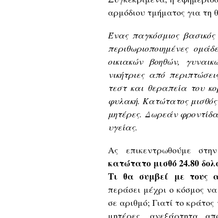
αρμόδιου τμήματος για τη 
Ένας παγκόσμιος βασικός 
περιθωριοποιημένες ομά
οικιακών βοηθών, γυναι
νικήτριες από περιπτώσεις
τεστ και θεραπεία του κο
φυλακή. Κατώτατος μισθός
μητέρες. Δωρεάν φροντίδα
υγείας.
Ας επικεντρωθούμε στην
κατώτατο μισθό 24.80 δο
Τι θα συμβεί με τους 
περάσει μέχρι ο κόσμος να 
σε αριθμό; Γιατί το κράτο
μητέρες, ανεξάρτητα απ