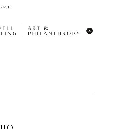
TRAVEL
WELL
ART &
BEING
PHILANTHROPY
Menu
Share
Tweet
Pin
It
Menu
άτο