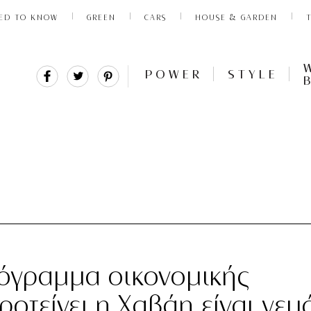
ED TO KNOW
GREEN
CARS
HOUSE & GARDEN
Share
Tweet
Pin
POWER
STYLE
It
ρόγραμμα οικονομικής
οτείνει η Χαβάη είναι γεμ