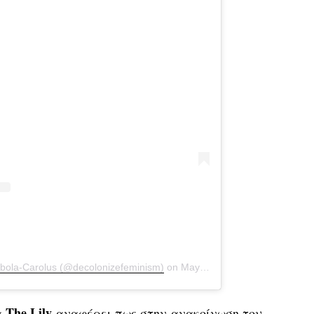
abola-Carolus (@decolonizefeminism)
on
May 19, 2020 at 3:36pm PDT
The Lily
α
αναφέρει πως στην ανακοίνωση του