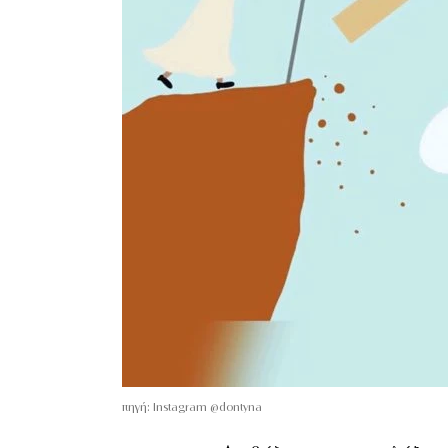
πηγή: Instagram @dontyna