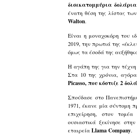
δισεκατομμύρια δολάρια
ένατη θέση της λίστας τω
Walton
.
Είναι η μοναχοκόρη του ι
2019, την πρωτιά της «έκλ
όμως τα έσοδά της αυξήθη
Η αγάπη της για την τέχνη
Στα 10 της χρόνια, αγόρ
Picasso, που κόστιζε 2 δολ
Σπούδασε στο Πανεπιστήμιο
1971, έκανε μία σύντομη π
επιχείρηση, στον τομέα
ουσιαστικά ξεκίνησε στην
Llama Company
εταιρεία
.