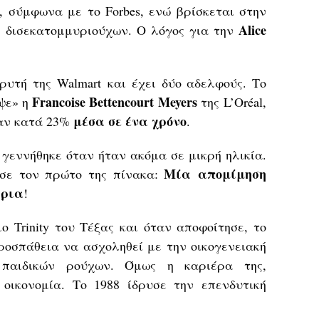
, σύμφωνα με το Forbes, ενώ βρίσκεται στην
Alice
ν
δισεκατομμυριούχων
. Ο λόγος για την
δρυτή της
Walmart
και έχει δύο αδελφούς. Το
Francoise Bettencourt Meyers
εψε» η
της
L’Oréal
,
μέσα σε ένα χρόνο
καν κατά 23%
.
 γεννήθηκε όταν ήταν ακόμα σε μικρή ηλικία.
Μία
απομίμηση
ασε τον πρώτο της πίνακα:
άρια
!
 Trinity του Τέξας και όταν αποφοίτησε, το
ροσπάθεια να ασχοληθεί με την οικογενειακή
 παιδικών ρούχων. Όμως η καριέρα της,
 οικονομία. Το 1988 ίδρυσε την επενδυτική