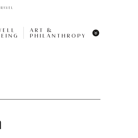
TRAVEL
WELL
ART &
BEING
PHILANTHROPY
Menu
Share
Tweet
Pin
It
Menu
η