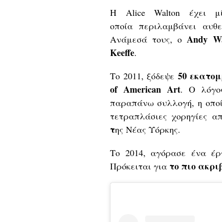
Η Alice Walton έχει μ
οποία
περιλαμβάνει
αυθεν
Andy
W
Ανάμεσά τους, ο
Keeffe
.
50 εκατο
Το 2011, ξόδεψε
of American Art
. Ο λόγο
παραπάνω συλλογή, η οπο
τετραπλάσιες χορηγίες α
τ
ης Νέας Υόρκης.
Το 2014, αγόρασε ένα έ
το πιο ακρ
Πρόκειται για