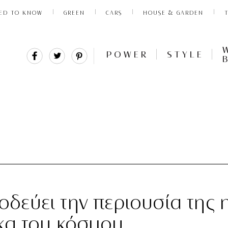
ED TO KNOW
GREEN
CARS
HOUSE & GARDEN
Share
Tweet
Pin
POWER
STYLE
It
ξοδεύει την περιουσία της 
κα του κόσμου