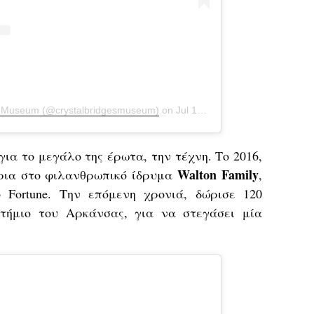
es Museum (@crystalbridgesmuseum)
on
Jul 10, 2019 at 10:03am PDT
ια το μεγάλο της έρωτα, την τέχνη. Το 2016,
Walton Family
ρια στo φιλανθρωπικό ίδρυμα
,
 Fortune. Την επόμενη χρονιά, δώρισε 120
τήμιο του Αρκάνσας, για να στεγάσει μία