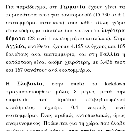
Γερμανία
Για παράδειγμα, στη
έχουν γίνει τα
περισσότερα τεστ για τον κορονοϊό (15.730 ανά 1
εκατομμύριο κατοίκων) από κάθε άλλη χώρα
λιγότερα
στον κόσμο, με αποτέλεσμα να έχει τα
θύματα
(28 ανά 1 εκατομμύριο κατοίκων). Στην
Αγγλία
, αντίθετα, έχουμε 4.155 ελέγχους και 105
Γαλλία
θανάτους ανά εκατομμύριο, και στη
η
κατάσταση είναι ακόμη χειρότερη, με 3.436 τεστ
και 167 θανάτους ανά εκατομμύριο.
Σλοβακία
Η
, στην οποία το lockdown
πραγματοποιήθηκε μόλις 8 μέρες μετά την
εμφάνιση του πρώτου επιβεβαιωμένου
κρούσματος, έχουμε 0.4 νεκρούς ανά
εκατομμύριο. Ένας αριθμός εντυπωσιακός, όμως
αναμενόμενος. Πρόκειται για τη χώρα που έλαβε
στα οποία οι πολίτες
αμέσως αυστηρά μέτρα,