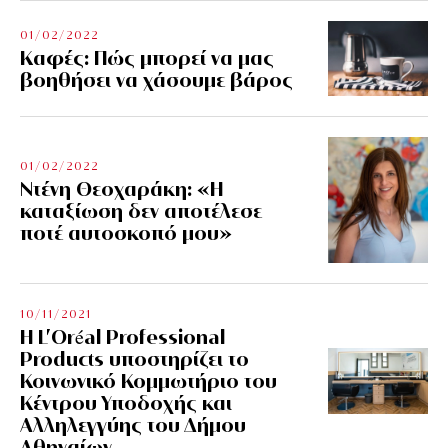
01/02/2022
Kαφές: Πώς μπορεί να μας
βοηθήσει να χάσουμε βάρος
01/02/2022
Ντένη Θεοχαράκη: «Η
καταξίωση δεν αποτέλεσε
ποτέ αυτοσκοπό μου»
10/11/2021
Η L’Οréal Professional
Products υποστηρίζει το
Κοινωνικό Κομμωτήριο του
Κέντρου Υποδοχής και
Αλληλεγγύης του Δήμου
Αθηναίων