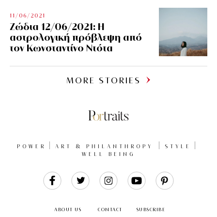
11/06/2021
Ζώδια 12/06/2021: Η
αστρολογική πρόβλεψη από
τον Κωνσταντίνο Ντότα
MORE STORIES
POWER
ART & PHILANTHROPY
STYLE
WELL BEING
Like
Follow
Follow
Follow
Follow
Us
Us
Us
Us
Us
ABOUT US
CONTACT
SUBSCRIBE