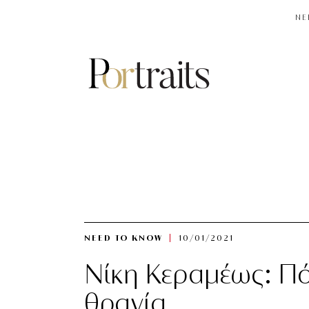
NE
NEED TO KNOW
10/01/2021
Νίκη Κεραμέως: Πότ
θρανία