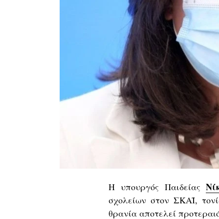
Νί
Η υπουργός Παιδείας
σχολείων στον ΣΚΑΪ, τονί
θρανία αποτελεί προτεραι