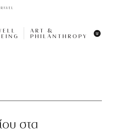
TRAVEL
WELL
ART &
BEING
PHILANTHROPY
Menu
Share
Tweet
Pin
It
Menu
ίου στα