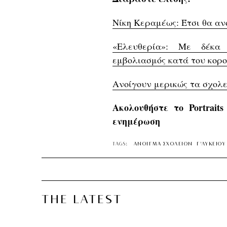
Νίκη Κεραμέως: Έτσι θα αν
«Ελευθερία»: Με δέκα
εμβολιασμός κατά του κορ
Ανοίγουν μερικώς τα σχολε
Ακολουθήστε το Portrait
ενημέρωση
TAGS:
ΑΝΟΙΓΜΑ ΣΧΟΛΕΙΩΝ
Γ'ΛΥΚΕΙΟ
THE LATEST