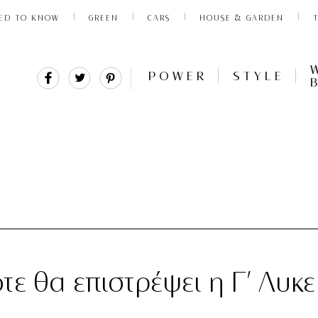
ED TO KNOW
GREEN
CARS
HOUSE & GARDEN
Share
Tweet
Pin
POWER
STYLE
It
ε θα επιστρέψει η Γ’ Λυκε