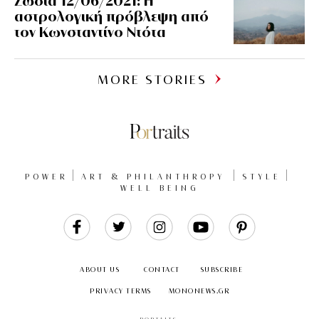
Ζώδια 12/06/2021: Η
αστρολογική πρόβλεψη από
τον Κωνσταντίνο Ντότα
MORE STORIES
POWER
ART & PHILANTHROPY
STYLE
WELL BEING
Like
Follow
Follow
Follow
Follow
Us
Us
Us
Us
Us
ABOUT US
CONTACT
SUBSCRIBE
PRIVACY TERMS
MONONEWS.GR