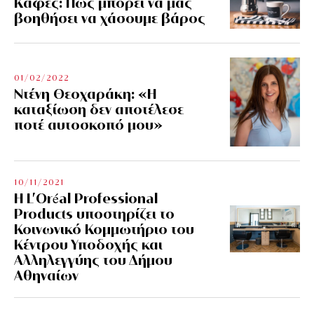
Kαφές: Πώς μπορεί να μας
βοηθήσει να χάσουμε βάρος
01/02/2022
Ντένη Θεοχαράκη: «Η
καταξίωση δεν αποτέλεσε
ποτέ αυτοσκοπό μου»
10/11/2021
Η L’Οréal Professional
Products υποστηρίζει το
Κοινωνικό Κομμωτήριο του
Κέντρου Υποδοχής και
Αλληλεγγύης του Δήμου
Αθηναίων