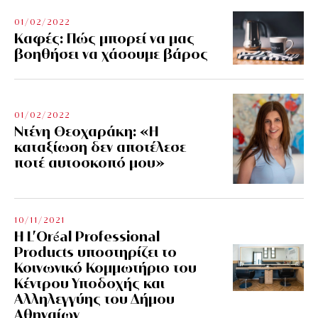
01/02/2022
Kαφές: Πώς μπορεί να μας
βοηθήσει να χάσουμε βάρος
01/02/2022
Ντένη Θεοχαράκη: «Η
καταξίωση δεν αποτέλεσε
ποτέ αυτοσκοπό μου»
10/11/2021
Η L’Οréal Professional
Products υποστηρίζει το
Κοινωνικό Κομμωτήριο του
Κέντρου Υποδοχής και
Αλληλεγγύης του Δήμου
Αθηναίων