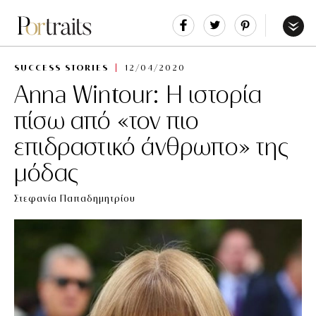
Share
Tweet
Pin
It
Menu
SUCCESS STORIES
12/04/2020
Anna Wintour: Η ιστορία
πίσω από «τον πιο
επιδραστικό άνθρωπο» της
μόδας
Στεφανία Παπαδημητρίου