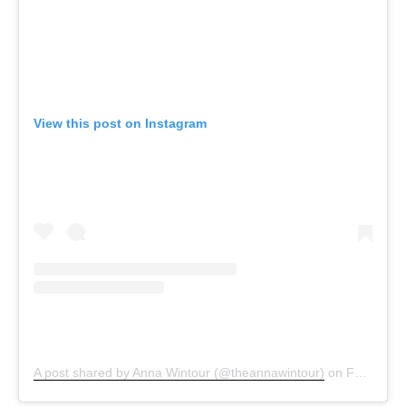
View this post on Instagram
A post shared by Anna Wintour (@theannawintour)
on
Feb 19, 2020 at 8:29am PST