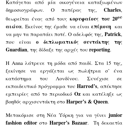
Κατάγεται από μία οικογένεια καταξιωμένων
Charles
δημοσιογράφων. Ο πατέρας της,
,
ου
κορυφαίους του 20
θεωρείται ένας από τους
αιώνα
επίμονη
. Εκείνος της έμαθε να είναι
και
Patrick
να μην τα παρατάει ποτέ. Ο αδελφός της,
,
ο διπλωματικός συντάκτης της
που είναι
Guardian
reporting
, της δίδαξε της αρχές του
.
Η Anna λάτρευε τη μόδα από παιδί. Στα 15 της,
ξεκίνησε να εργάζεται ως πωλήτρια σ’ ένα
κατάστημα του Λονδίνου. Συνέχισε σε
Harrod’s
εκπαιδευτικό πρόγραμμα του
, απέκτησε
Oz
εμπειρίες από το περιοδικό
και κατέληξε ως
Harper’s & Queen
βοηθός αρχισυντάκτη στο
.
junior
Μετακόμισε στη Νέα Υόρκη για να γίνει
fashion editor
Harper’s Bazaar
στο
. Τη δεκαετία