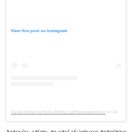
View this post on Instagram
A post shared by Anna Wintour (@theannawintour)
on
Jan 13, 2020 at 8:48am PST
Λατρεύει, επίσης, τα μπεζ εξώφτερνα παπούτσια