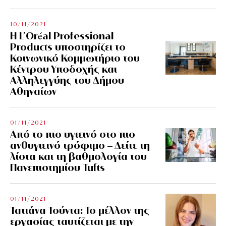
10/11/2021
Η L’Οréal Professional
Products υποστηρίζει το
Κοινωνικό Κομμωτήριο του
Κέντρου Υποδοχής και
Αλληλεγγύης του Δήμου
Αθηναίων
01/11/2021
Από το πιο υγιεινό στο πιο
ανθυγιεινό τρόφιμο – Δείτε τη
λίστα και τη βαθμολογία του
Πανεπιστημίου Tufts
01/11/2021
Τατιάνα Τούντα: Το μέλλον της
εργασίας ταυτίζεται με την