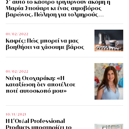
Σ’ αυτό το κάστρο τριγυρνούν ακόμη η
Μαρία Στιούαρτ κι ένας αιμοβόρος
βαρώνος. Πώληση για τολμηρούς…
01/02/2022
Kαφές: Πώς μπορεί να μας
βοηθήσει να χάσουμε βάρος
01/02/2022
Ντένη Θεοχαράκη: «Η
καταξίωση δεν αποτέλεσε
ποτέ αυτοσκοπό μου»
10/11/2021
Η L’Οréal Professional
Products υποστηρίζει το