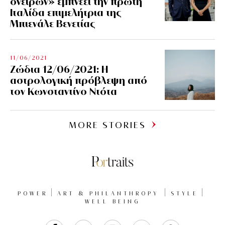
ονείρων» εμπνέει την πρώτη
Ιταλίδα επιμελήτρια της
Μπιενάλε Βενετίας
11/06/2021
Ζώδια 12/06/2021: Η
αστρολογική πρόβλεψη από
τον Κωνσταντίνο Ντότα
MORE STORIES
POWER
ART & PHILANTHROPY
STYLE
WELL BEING