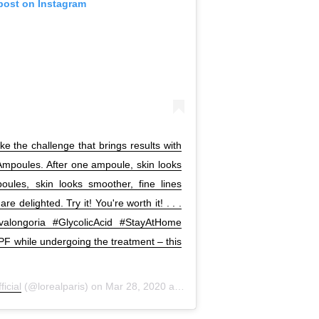
 post on Instagram
e the challenge that brings results with
 Ampoules. After one ampoule, skin looks
oules, skin looks smoother, fine lines
 delighted. Try it! You're worth it! . . .
alongoria #GlycolicAcid #StayAtHome
PF while undergoing the treatment – this
ficial
(@lorealparis) on
Mar 28, 2020 at 1:59am PDT