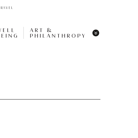
TRAVEL
WELL
ART &
BEING
PHILANTHROPY
Menu
Share
Tweet
Pin
It
Menu