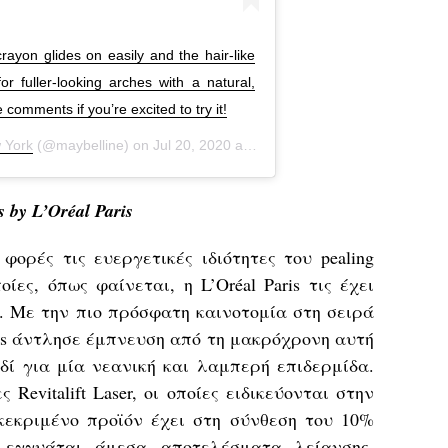
yon glides on easily and the hair-like
r fuller-looking arches with a natural,
 comments if you’re excited to try it!
 York
(@maybelline) on
Jul 20, 2020 at 1:32pm PDT
s by
L’Oréal
Paris
ορές τις ευεργετικές ιδιότητες του pealing
οίες, όπως φαίνεται, η L’Oréal Paris τις έχει
ά. Με την πιο πρόσφατη καινοτομία στη σειρά
 Paris άντλησε έμπνευση από τη μακρόχρονη αυτή
δί για μία νεανική και λαμπερή επιδερμίδα.
Revitalift Laser, οι οποίες ειδικεύονται στην
κεκριμένο προϊόν έχει στη σύνθεση του 10%
ο εγγυάται άμεσα αποτελέσματα λείανσης,