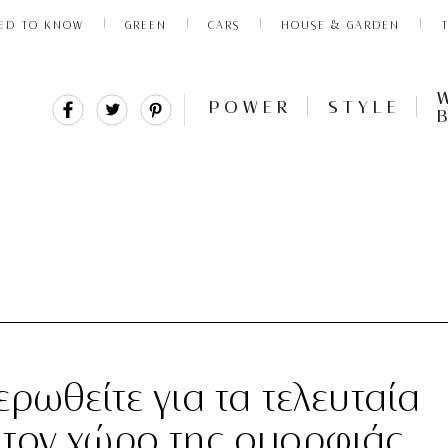
ED TO KNOW
GREEN
CARS
HOUSE & GARDEN
Share
Tweet
Pin
POWER
STYLE
It
ρωθείτε για τα τελευταία
 τον χώρο της ομορφιάς