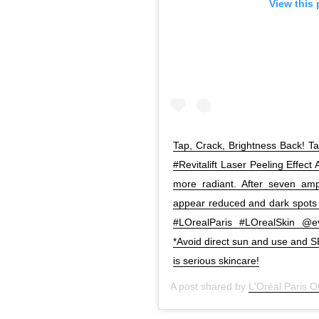
View this
Tap, Crack, Brightness Back! Tak
#Revitalift Laser Peeling Effect
more radiant. After seven amp
appear reduced and dark spots are
#LOrealParis #LOrealSkin @ev
*Avoid direct sun and use and S
is serious skincare!
A post shared by
L'Oréal Paris Of