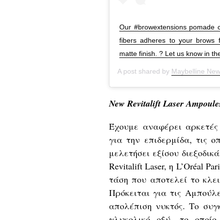
Our #browextensions pomade cra
fibers adheres to your brows fo
matte finish. ? Let us know in the
A post shared by
Maybelline New
New Revitalift Laser Ampoule
Έχουμε αναφέρει αρκετές φ
για την επιδερμίδα, τις οπ
μελετήσει εξίσου διεξοδικ
Revitalift Laser, η L’Oréal
τάση που αποτελεί το κλει
Πρόκειται για τις Αμπούλες 
απολέπιση νυκτός. Το συγ
γλυκολικό οξύ, το οποί