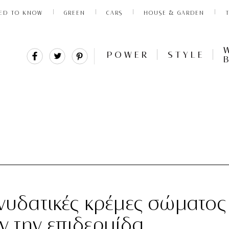
ED TO KNOW
GREEN
CARS
HOUSE & GARDEN
Share
Tweet
Pin
POWER
STYLE
It
ενυδατικές κρέμες σώματος
 την επιδερμίδα