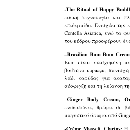
-The Ritual of Happy Budd
ειδική τεχνολογία και π
επιδερμίδα. Ενισχύει την 
Centella Asiatica, ενώ τα
του κέδρου προσφέρουν έν
–
Brazilian Bum Bum Crea
Bum είναι ενισχυμένη μ
βούτυρο cupuaçu, πανίσχυ
λάδι καρύδας για ακατα
σύσφιγξη και τη λείανση τ
Ginger Body Cream, Ori
–
ενυδατώνει, θρέφει σε βά
μαγευτικό άρωμα από Ginge
-Crème Masvelt, Clarins:
Η 