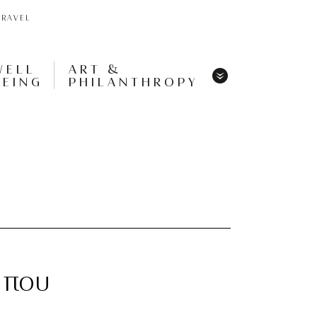
TRAVEL
WELL
ART &
BEING
PHILANTHROPY
Menu
Share
Tweet
Pin
It
Menu
 που