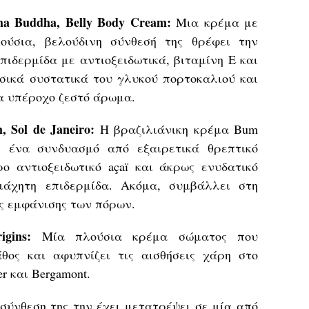
ha Buddha, Belly Body Cream:
Μια κρέμα με
λούσια, βελούδινη σύνθεσή της θρέφει την
επιδερμίδα με αντιοξειδωτικά, βιταμίνη Ε και
 φυσικά συστατικά του γλυκού πορτοκαλιού και
α υπέροχο ζεστό άρωμα.
m,
Sol de Janeiro
:
Η βραζιλιάνικη κρέμα Bum
ε ένα συνδυασμό από εξαιρετικά θρεπτικό
ρο αντιοξειδωτικό açaï και άκρως ενυδατικό
μάχητη επιδερμίδα. Ακόμα, συμβάλλει στη
ης εμφάνισης των πόρων.
gins:
Μία πλούσια κρέμα σώματος που
θος και αφυπνίζει τις αισθήσεις χάρη στο
r και Bergamont.
σύνθεση της την έχει μετατρέψει σε μία από