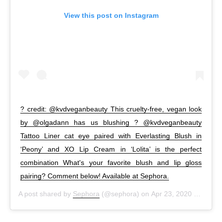
View this post on Instagram
? credit: @kvdveganbeauty This cruelty-free, vegan look
by @olgadann has us blushing ? @kvdveganbeauty
Tattoo Liner cat eye paired with Everlasting Blush in
‘Peony’ and XO Lip Cream in ‘Lolita’ is the perfect
combination What's your favorite blush and lip gloss
pairing? Comment below! Available at Sephora.
A post shared by
Sephora
(@sephora) on
Apr 23, 2020 at 4:08pm PDT