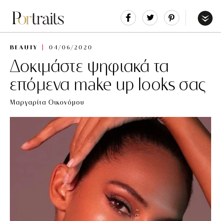
Share
Tweet
Pin
It
Menu
BEAUTY
04/06/2020
Δοκιμάστε ψηφιακά τα
επόμενα make up looks σας
Μαργαρίτα Οικονόμου