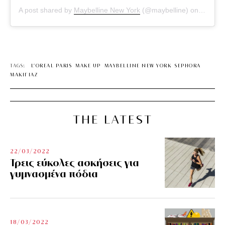
A post shared by
Maybelline New York
(@maybelline) on
Apr 26,
TAGS:
L’ΟREAL PARIS
MAKE UP
MAYBELLINE NEW YORK
SEPHORA
ΜΑΚΙΓΙΑΖ
THE LATEST
22/03/2022
Τρεις εύκολες ασκήσεις για
γυμνασμένα πόδια
18/03/2022