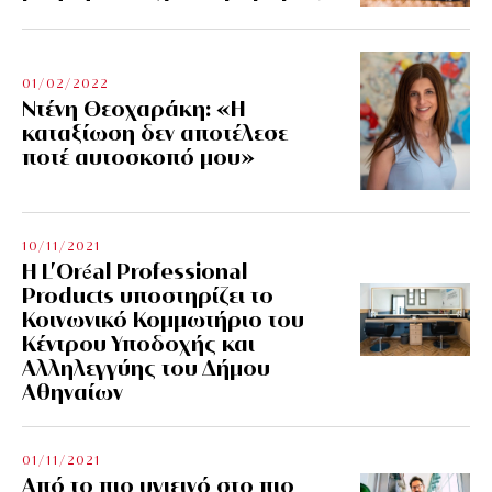
01/02/2022
Ντένη Θεοχαράκη: «Η
καταξίωση δεν αποτέλεσε
ποτέ αυτοσκοπό μου»
10/11/2021
Η L’Οréal Professional
Products υποστηρίζει το
Κοινωνικό Κομμωτήριο του
Κέντρου Υποδοχής και
Αλληλεγγύης του Δήμου
Αθηναίων
01/11/2021
Από το πιο υγιεινό στο πιο