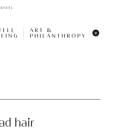
TRAVEL
WELL
ART &
BEING
PHILANTHROPY
Menu
Share
Tweet
Pin
It
Menu
ad hair