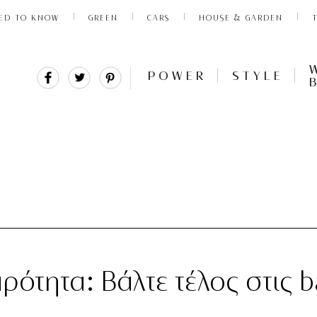
ED TO KNOW
GREEN
CARS
HOUSE & GARDEN
Share
Tweet
Pin
POWER
STYLE
It
ότητα: Βάλτε τέλος στις b