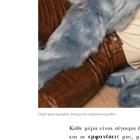
Πηγή φωτογραφίας Instagram @ginemargrethe
Κάθε μέρα είναι σίγουρα δ
εμφανίσεις
και οι
μας, μ