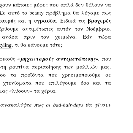
ρχουν κάποιες μέρες που απλά δεν θέλουν να
Σε αυτό το beauty πρόβλημα θα λέγαμε πως
αιρός
υγρασία.
βροχερές
και η
Ειδικά τις
έρθουμε αντιμέτωπες αυτόν τον Νοέμβριο.
α ανάσα πριν τον χειμώνα. Εάν τώρα
tyling
, τι θα κάνουμε τότε;
ερικούς
«μηχανισμούς αντιμετώπισης»
,
που
τη ρουτίνα περιποίησης των μαλλιών μας.
όσο τα προϊόντα που χρησιμοποιούμε σε
 χτενίσματα που επιλέγουμε όσο και τα
μας «λύσουν» τα χέρια.
νακαλύψτε πως οι bad-hair-days θα γίνουν