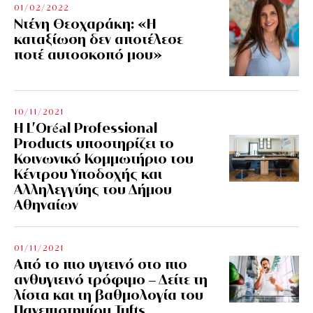
01/02/2022
Ντένη Θεοχαράκη: «Η
καταξίωση δεν αποτέλεσε
ποτέ αυτοσκοπό μου»
10/11/2021
Η L’Οréal Professional
Products υποστηρίζει το
Κοινωνικό Κομμωτήριο του
Κέντρου Υποδοχής και
Αλληλεγγύης του Δήμου
Αθηναίων
01/11/2021
Από το πιο υγιεινό στο πιο
ανθυγιεινό τρόφιμο – Δείτε τη
λίστα και τη βαθμολογία του
Πανεπιστημίου Tufts