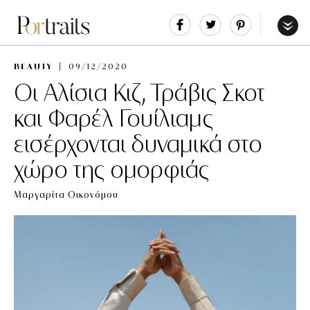
Share
Tweet
Pin
It
Menu
BEAUTY
09/12/2020
Οι Αλίσια Κιζ, Τράβις Σκοτ
και Φαρέλ Γουίλιαμς
εισέρχονται δυναμικά στο
χώρο της ομορφιάς
Μαργαρίτα Οικονόμου