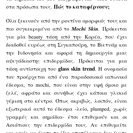
Πώς το καταφέρνουν;
στα πρόσωπα τους.
Όλα ξεκινούν από την ρουτίνα ομορφιάς τους και
πιο συγκεκριμένα από το
Mochi Skin
.
Πρόκειται
για μία
beauty τάση από την Κορέα
, που έχει
διαδοθεί ευρέως στη Σιγκαπούρη, το Βιετνάμ και
την Ινδονησία και αφορά τη δημιουργία μιας
αψεγάδιαστης επιδερμίδας. Πρόκειται για μια
glass skin trend
τάση αντίστοιχη του
. Η ονομασία
του προέρχεται από ένα παραδοσιακό ιαπωνικό
έδεσμα, το mochi, που είναι στην υφή όμοιο με
ζελέ, αφράτο και συνήθως έχει κάποια γλυκιά
γέμιση στο κέντρο. Όπως ακριβώς, λοιπόν, είναι
εξωτερικά αυτό το έδεσμα -λείο, plumped, χωρίς
γραμμές και σημάδια- έτσι επιθυμούν και οι
Ασιάτισες την επιδερμίδα τους. Αν επιθυμείτε
και εσείς να έχετε το ίδιο αποτέλεσμα δεν έχετε