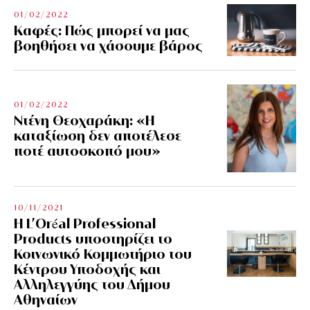
01/02/2022
Kαφές: Πώς μπορεί να μας
βοηθήσει να χάσουμε βάρος
01/02/2022
Ντένη Θεοχαράκη: «Η
καταξίωση δεν αποτέλεσε
ποτέ αυτοσκοπό μου»
10/11/2021
Η L’Οréal Professional
Products υποστηρίζει το
Κοινωνικό Κομμωτήριο του
Κέντρου Υποδοχής και
Αλληλεγγύης του Δήμου
Αθηναίων