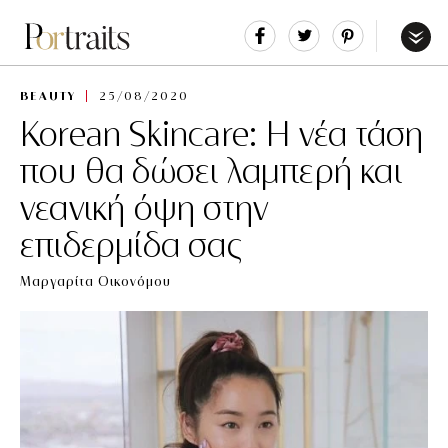
Share
Tweet
Pin
It
Menu
BEAUTY
25/08/2020
Korean Skincare: Η νέα τάση
που θα δώσει λαμπερή και
νεανική όψη στην
επιδερμίδα σας
Μαργαρίτα Οικονόμου