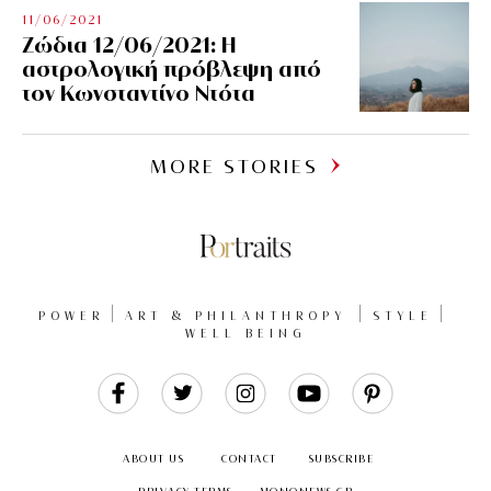
11/06/2021
Ζώδια 12/06/2021: Η
αστρολογική πρόβλεψη από
τον Κωνσταντίνο Ντότα
MORE STORIES
POWER
ART & PHILANTHROPY
STYLE
WELL BEING
Like
Follow
Follow
Follow
Follow
Us
Us
Us
Us
Us
ABOUT US
CONTACT
SUBSCRIBE