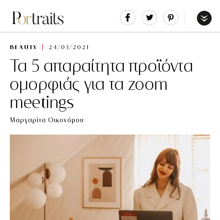
Share
Tweet
Pin
It
Menu
BEAUTY
24/03/2021
Τα 5 απαραίτητα προϊόντα
ομορφιάς για τα zoom
meetings
Μαργαρίτα Οικονόμου