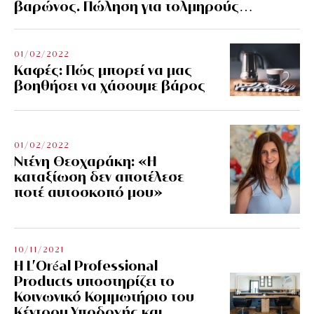
βαρώνος. Πώληση για τολμηρούς…
01/02/2022
Kαφές: Πώς μπορεί να μας
βοηθήσει να χάσουμε βάρος
01/02/2022
Ντένη Θεοχαράκη: «Η
καταξίωση δεν αποτέλεσε
ποτέ αυτοσκοπό μου»
10/11/2021
Η L’Οréal Professional
Products υποστηρίζει το
Κοινωνικό Κομμωτήριο του
Κέντρου Υποδοχής και