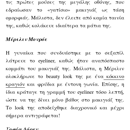
τις πρώτες μούσες της μεγάλης οθόνης, που
εδραίωσαν το «γατίσιο» μακιγιάζ ως τάση
ομορφιάς. Μάλιστα, δεν έλειπε από καμία ταινία
της, καθώς κολάκευε ιδιαίτερα τα μάτια της.
Μέριλιν Μονρόε
Η γυναίκα που συνδυάστηκε με το σεξαπίλ
λάτρευε το eyeliner, καθώς ήταν αναπόσπαστο
κομμάτι του μακιγιάζ της. Μάλιστα, η Μέριλιν
ολοκλήρωνε το beauty look της με ένα
κόκκινο
κραγιόν
και φρύδια με έντονη γωνία. Επίσης, η
ίδια κράταγε τη γραμμή του eyeliner τόσο λεπτή,
ώστε να της δίνει μόνο βάθος στο μακιγιάζ της.
Το look της αποδείχθηκε διαχρονικό και μέχρι
σήμερα αντιγράφεται!
Σοφία Λόρεν