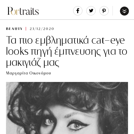
Share
Tweet
Pin
It
Menu
BEAUTY
23/12/2020
Τα πιο εμβληματικά cat-eye
looks πηγή έμπνευσης για το
μακιγιάζ μας
Μαργαρίτα Οικονόμου