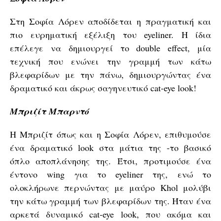
Στη Σοφία Λόρεν αποδίδεται η πραγματική και
πιο ευρηματική εξέλιξη του eyeliner. Η ίδια
επέλεγε να δημιουργεί το double effect, μία
τεχνική που ενώνει την γραμμή των κάτω
βλεφαρίδων με την πάνω, δημιουργώντας ένα
δραματικό και άκρως σαγηνευτικό cat-eye look!
Μπριζίτ Μπαρντό
Η Μπριζίτ όπως και η Σοφία Λόρεν, επιθυμούσε
ένα δραματικό look στα μάτια της -το βασικό
όπλο αποπλάνησης της. Έτσι, προτιμούσε ένα
έντονο wing για το eyeliner της, ενώ το
ολοκλήρωνε περνώντας με μαύρο Khol μολύβι
την κάτω γραμμή των βλεφαρίδων της. Ήταν ένα
αρκετά δυναμικό cat-eye look, που ακόμα και