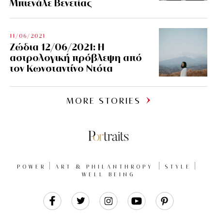
Μπιενάλε Βενετίας
11/06/2021
Ζώδια 12/06/2021: Η
αστρολογική πρόβλεψη από
τον Κωνσταντίνο Ντότα
MORE STORIES
POWER
ART & PHILANTHROPY
STYLE
WELL BEING
Like
Follow
Follow
Follow
Follow