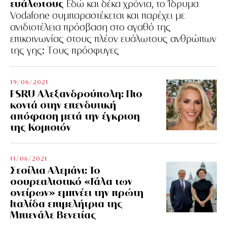
ευάλωτους
Εδώ και δέκα χρόνια, το Ίδρυμα
Vodafone συμπαραστέκεται και παρέχει με
ανιδιοτέλεια πρόσβαση στο αγαθό της
επικοινωνίας στους πλέον ευάλωτους ανθρώπων
της γης: Tους πρόσφυγες
19/06/2021
FSRU Αλεξανδρούπολη: Πιο
κοντά στην επενδυτική
απόφαση μετά την έγκριση
της Κομισιόν
11/06/2021
Σεσίλια Αλεμάνι: Το
σουρεαλιστικό «Γάλα των
ονείρων» εμπνέει την πρώτη
Ιταλίδα επιμελήτρια της
Μπιενάλε Βενετίας