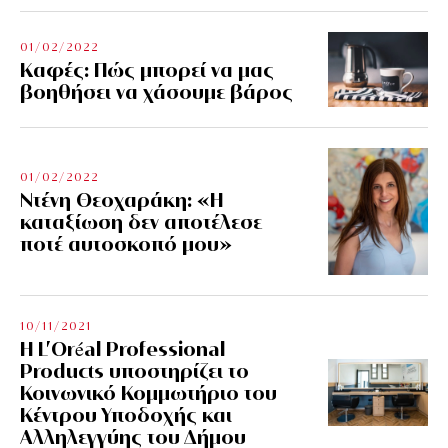
01/02/2022
Kαφές: Πώς μπορεί να μας
βοηθήσει να χάσουμε βάρος
01/02/2022
Ντένη Θεοχαράκη: «Η
καταξίωση δεν αποτέλεσε
ποτέ αυτοσκοπό μου»
10/11/2021
Η L’Οréal Professional
Products υποστηρίζει το
Κοινωνικό Κομμωτήριο του
Κέντρου Υποδοχής και
Αλληλεγγύης του Δήμου