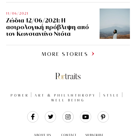
11/06/2021
Ζώδια 12/06/2021: Η
αστρολογική πρόβλεψη από
τον Κωνσταντίνο Ντότα
MORE STORIES
POWER
ART & PHILANTHROPY
STYLE
WELL BEING
Like
Follow
Follow
Follow
Follow
Us
Us
Us
Us
Us
ABOUT US
CONTACT
SUBSCRIBE