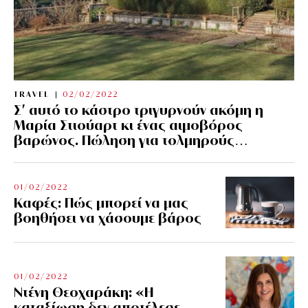
TRAVEL
02/02/2022
Σ’ αυτό το κάστρο τριγυρνούν ακόμη η
Μαρία Στιούαρτ κι ένας αιμοβόρος
βαρώνος. Πώληση για τολμηρούς…
01/02/2022
Kαφές: Πώς μπορεί να μας
βοηθήσει να χάσουμε βάρος
01/02/2022
Ντένη Θεοχαράκη: «Η
καταξίωση δεν αποτέλεσε