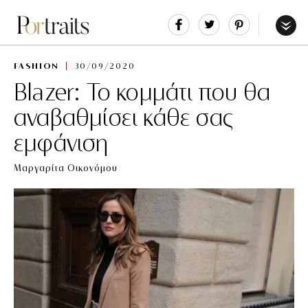
Share
Tweet
Pin
It
Menu
FASHION
30/09/2020
Blazer: Το κομμάτι που θα
αναβαθμίσει κάθε σας
εμφάνιση
Μαργαρίτα Οικονόμου