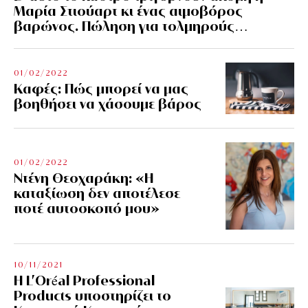
Μαρία Στιούαρτ κι ένας αιμοβόρος
βαρώνος. Πώληση για τολμηρούς…
01/02/2022
Kαφές: Πώς μπορεί να μας
βοηθήσει να χάσουμε βάρος
01/02/2022
Ντένη Θεοχαράκη: «Η
καταξίωση δεν αποτέλεσε
ποτέ αυτοσκοπό μου»
10/11/2021
Η L’Οréal Professional
Products υποστηρίζει το