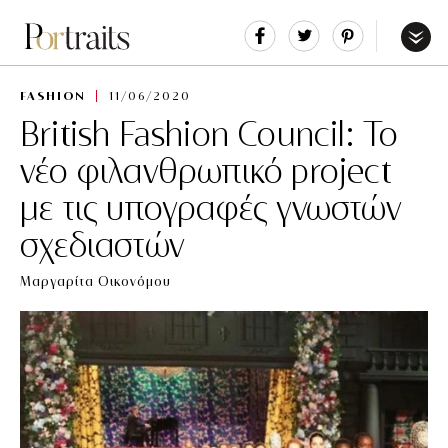
Share
Tweet
Pin
It
Menu
FASHION
11/06/2020
British Fashion Council: Το
νέο φιλανθρωπικό project
με τις υπογραφές γνωστών
σχεδιαστών
Μαργαρίτα Οικονόμου