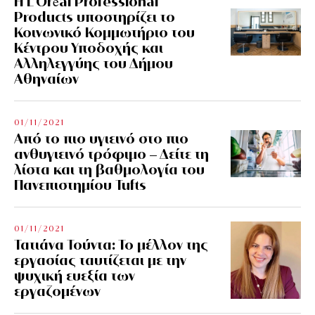
Η L’Οréal Professional
Products υποστηρίζει το
Κοινωνικό Κομμωτήριο του
Κέντρου Υποδοχής και
Αλληλεγγύης του Δήμου
Αθηναίων
01/11/2021
Από το πιο υγιεινό στο πιο
ανθυγιεινό τρόφιμο – Δείτε τη
λίστα και τη βαθμολογία του
Πανεπιστημίου Tufts
01/11/2021
Τατιάνα Τούντα: Το μέλλον της
εργασίας ταυτίζεται με την
ψυχική ευεξία των
εργαζομένων