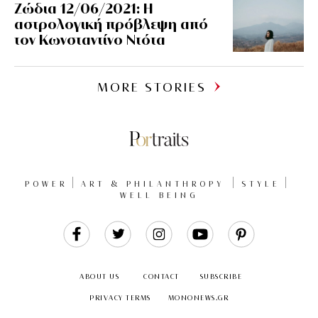
Ζώδια 12/06/2021: Η
αστρολογική πρόβλεψη από
τον Κωνσταντίνο Ντότα
MORE STORIES
POWER
ART & PHILANTHROPY
STYLE
WELL BEING
Like
Follow
Follow
Follow
Follow
Us
Us
Us
Us
Us
ABOUT US
CONTACT
SUBSCRIBE
PRIVACY TERMS
MONONEWS.GR