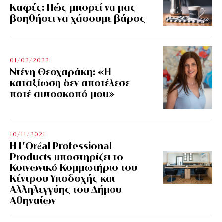
Kαφές: Πώς μπορεί να μας
βοηθήσει να χάσουμε βάρος
01/02/2022
Ντένη Θεοχαράκη: «Η
καταξίωση δεν αποτέλεσε
ποτέ αυτοσκοπό μου»
10/11/2021
Η L’Οréal Professional
Products υποστηρίζει το
Κοινωνικό Κομμωτήριο του
Κέντρου Υποδοχής και
Αλληλεγγύης του Δήμου
Αθηναίων