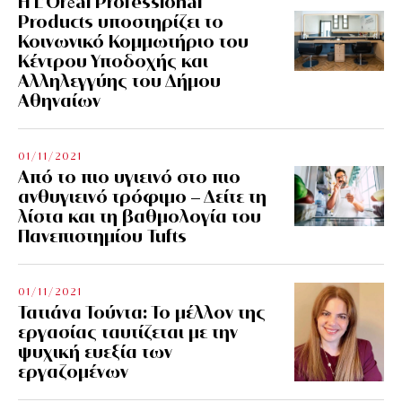
Η L’Οréal Professional
Products υποστηρίζει το
Κοινωνικό Κομμωτήριο του
Κέντρου Υποδοχής και
Αλληλεγγύης του Δήμου
Αθηναίων
01/11/2021
Από το πιο υγιεινό στο πιο
ανθυγιεινό τρόφιμο – Δείτε τη
λίστα και τη βαθμολογία του
Πανεπιστημίου Tufts
01/11/2021
Τατιάνα Τούντα: Το μέλλον της
εργασίας ταυτίζεται με την
ψυχική ευεξία των
εργαζομένων