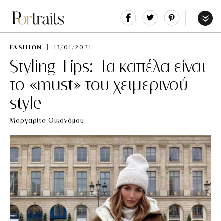
Share
Tweet
Pin
It
Menu
FASHION
13/01/2021
Styling Tips: Τα καπέλα είναι
το «must» του χειμερινού
style
Μαργαρίτα Οικονόμου