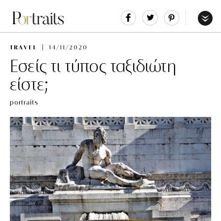
Share
Tweet
Pin
It
Menu
TRAVEL
14/11/2020
Εσείς τι τύπος ταξιδιώτη
είστε;
portraits