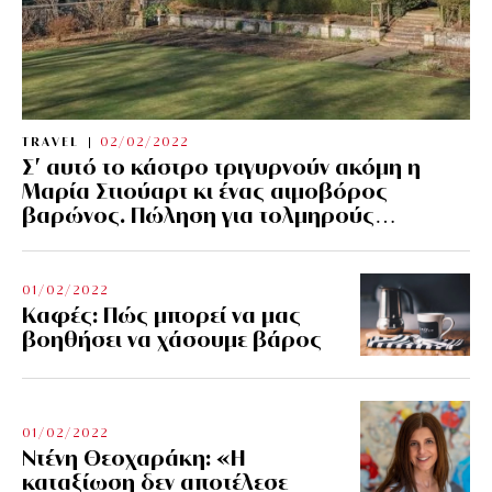
TRAVEL
02/02/2022
Σ’ αυτό το κάστρο τριγυρνούν ακόμη η
Μαρία Στιούαρτ κι ένας αιμοβόρος
βαρώνος. Πώληση για τολμηρούς…
01/02/2022
Kαφές: Πώς μπορεί να μας
βοηθήσει να χάσουμε βάρος
01/02/2022
Ντένη Θεοχαράκη: «Η
καταξίωση δεν αποτέλεσε