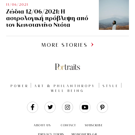
11/06/2021
Ζώδια 12/06/2021: Η
αστρολογική πρόβλεψη από
τον Κωνσταντίνο Ντότα
MORE STORIES
POWER
ART & PHILANTHROPY
STYLE
WELL BEING
Like
Follow
Follow
Follow
Follow
Us
Us
Us
Us
Us
ABOUT US
CONTACT
SUBSCRIBE
PRIVACY TERMS
MONONEWS.GR