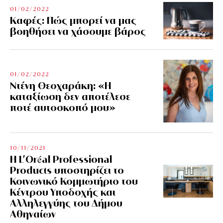
01/02/2022
Kαφές: Πώς μπορεί να μας
βοηθήσει να χάσουμε βάρος
01/02/2022
Ντένη Θεοχαράκη: «Η
καταξίωση δεν αποτέλεσε
ποτέ αυτοσκοπό μου»
10/11/2021
Η L’Οréal Professional
Products υποστηρίζει το
Κοινωνικό Κομμωτήριο του
Κέντρου Υποδοχής και
Αλληλεγγύης του Δήμου
Αθηναίων