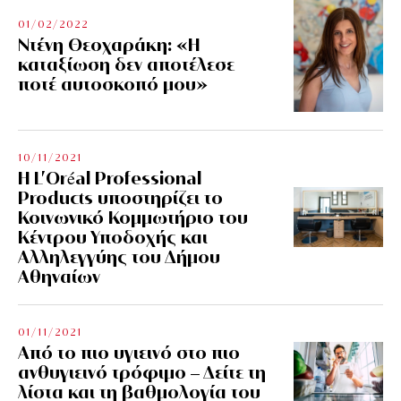
01/02/2022
Ντένη Θεοχαράκη: «Η
καταξίωση δεν αποτέλεσε
ποτέ αυτοσκοπό μου»
10/11/2021
Η L’Οréal Professional
Products υποστηρίζει το
Κοινωνικό Κομμωτήριο του
Κέντρου Υποδοχής και
Αλληλεγγύης του Δήμου
Αθηναίων
01/11/2021
Από το πιο υγιεινό στο πιο
ανθυγιεινό τρόφιμο – Δείτε τη
λίστα και τη βαθμολογία του