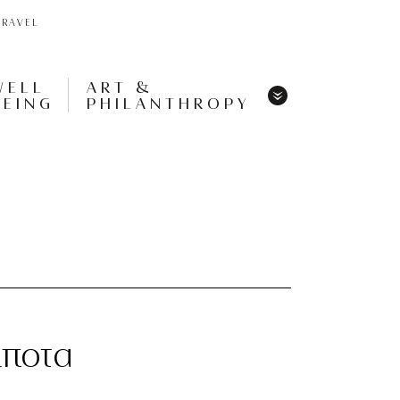
TRAVEL
WELL
ART &
BEING
PHILANTHROPY
Menu
Share
Tweet
Pin
It
Menu
ίποτα