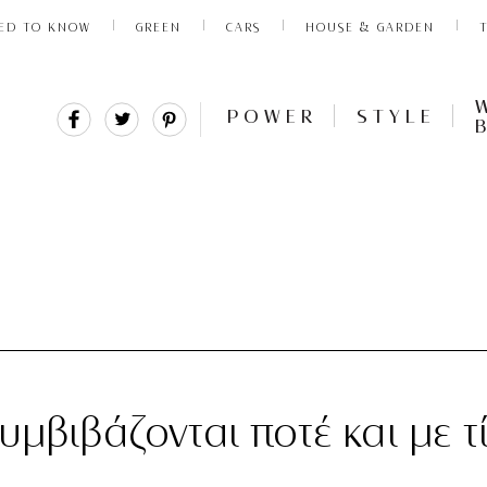
ED TO KNOW
GREEN
CARS
HOUSE & GARDEN
Share
Tweet
Pin
POWER
STYLE
It
υμβιβάζονται ποτέ και με τ