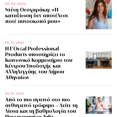
01/02/2022
Ντένη Θεοχαράκη: «Η
καταξίωση δεν αποτέλεσε
ποτέ αυτοσκοπό μου»
10/11/2021
Η L’Οréal Professional
Products υποστηρίζει το
Κοινωνικό Κομμωτήριο του
Κέντρου Υποδοχής και
Αλληλεγγύης του Δήμου
Αθηναίων
01/11/2021
Από το πιο υγιεινό στο πιο
ανθυγιεινό τρόφιμο – Δείτε τη
λίστα και τη βαθμολογία του
Πανεπιστημίου Tufts