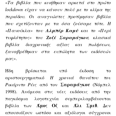
«
Τα βιβλία που κινήθηκαν αρκετά στο πρώτο
lockdown είχαν να κάνουν πολύ με το κλίμα της
περιόδου. Οι αναγνώστες προτίμησαν βιβλία
που σχετίζονταν με τα όσα ζούσαμε τότε. Η
«Πανούκλα» του
Αλμπέρ Καμύ
και το «Περί
τυφλότητος» του
Ζοζέ Σαραμάγκου
, κλασικά
βιβλία διαχρονικής αξίας και πωλήσεων,
ξαναβρέθηκαν στα ευπώλητα των εκδόσεών
μα
ς».
Ήδη βρίσκεται υπό έκδοση το
αριστουργηματικό
Η χρονιά θανάτου του
Σαραμάγκου
Ρικάρντο Ρέις
από τον
(Νόμπελ
1998). Ανάμεσα στις νέες εκδόσεις από την
παγκόσμια λογοτεχνία συμπεριλαμβάνονται
Άμος Οζ
Άλι Σμιθ
βιβλία των
και
. Δεν
απουσιάζουν ωστόσο και αξιόλογοι σύγχρονοι