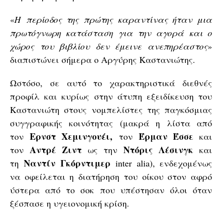
«
Η
περίοδος της πρώτης καραντίνας ήταν μια
πρωτόγνωρη κατάσταση για την αγορά και ο
χώρος του βιβλίου δεν έμεινε ανεπηρέαστος
»
διαπιστώνει σήμερα ο Αργύρης Καστανιώτης.
Ωστόσο, σε αυτό το χαρακτηριστικά διεθνές
προφίλ και κυρίως στην άτυπη εξειδίκευση του
Καστανιώτη στους νομπελίστες της παγκόσμιας
συγγραφικής κοινότητας (μακρά η λίστα από
Ερνστ Χεμινγουέι,
Έρμαν Έσσε
τον
τον
και
Αντρέ Ζιντ
Ντόρις Λέσινγκ
τον
ως την
και
Ναντίν Γκόρντιμερ
τη
inter alia), ενδεχομένως
να οφείλεται η διατήρηση του οίκου στον αφρό
ύστερα από το σοκ
που υπέστησαν όλοι όταν
ξέσπασε η υγειονομική κρίση.