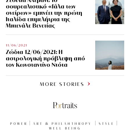
σουρεαλιστικό «Γάλα των
ονείρων» εμπνέει την πρώτη
Ιταλίδα επιμελήτρια της
Μπιενάλε Βενετίας
11/06/2021
Ζώδια 12/06/2021: Η
αστρολογική πρόβλεψη από
τον Κωνσταντίνο Ντότα
MORE STORIES
POWER
ART & PHILANTHROPY
STYLE
WELL BEING