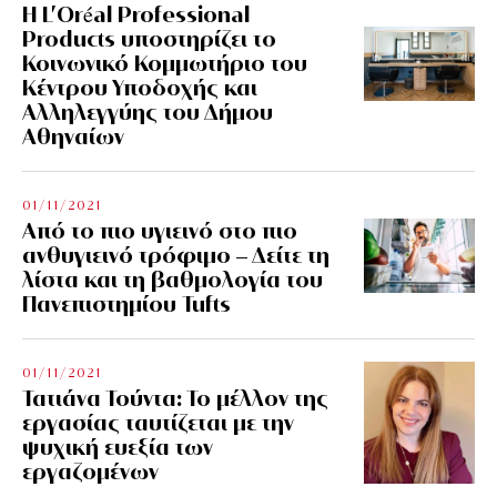
Η L’Οréal Professional
Products υποστηρίζει το
Κοινωνικό Κομμωτήριο του
Κέντρου Υποδοχής και
Αλληλεγγύης του Δήμου
Αθηναίων
01/11/2021
Από το πιο υγιεινό στο πιο
ανθυγιεινό τρόφιμο – Δείτε τη
λίστα και τη βαθμολογία του
Πανεπιστημίου Tufts
01/11/2021
Τατιάνα Τούντα: Το μέλλον της
εργασίας ταυτίζεται με την
ψυχική ευεξία των
εργαζομένων