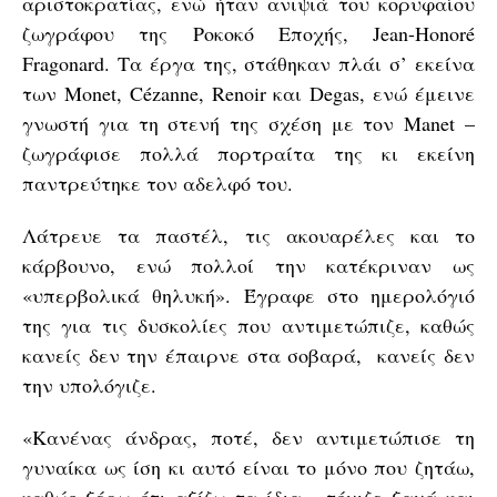
αριστοκρατίας, ενώ ήταν ανιψιά του κορυφαίου
ζωγράφου της Ροκοκό Εποχής, Jean-Honoré
Fragonard. Τα έργα της, στάθηκαν πλάι σ’ εκείνα
των Monet, Cézanne, Renoir και Degas, ενώ έμεινε
γνωστή για τη στενή της σχέση με τον Manet –
ζωγράφισε πολλά πορτραίτα της κι εκείνη
παντρεύτηκε τον αδελφό του.
Λάτρευε τα παστέλ, τις ακουαρέλες και το
κάρβουνο, ενώ πολλοί την κατέκριναν ως
«υπερβολικά θηλυκή». Έγραφε στο ημερολόγιό
της για τις δυσκολίες που αντιμετώπιζε, καθώς
κανείς δεν την έπαιρνε στα σοβαρά, κανείς δεν
την υπολόγιζε.
«Κανένας άνδρας, ποτέ, δεν αντιμετώπισε τη
γυναίκα ως ίση κι αυτό είναι το μόνο που ζητάω,
καθώς ξέρω ότι αξίζω τα ίδια», τόνιζε ξανά και