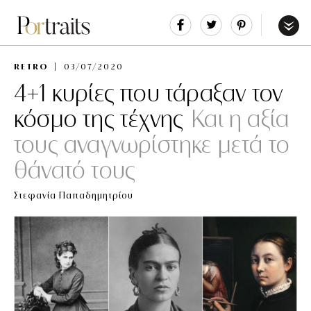
Share
Tweet
Pin
It
Menu
RETRO
03/07/2020
4+1 κυρίες που τάραξαν τον
κόσμο της τέχνης
Και η αξία
τους αναγνωρίστηκε μετά το
θάνατό τους
Στεφανία Παπαδημητρίου