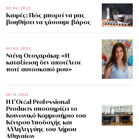
01/02/2022
Kαφές: Πώς μπορεί να μας
βοηθήσει να χάσουμε βάρος
01/02/2022
Ντένη Θεοχαράκη: «Η
καταξίωση δεν αποτέλεσε
ποτέ αυτοσκοπό μου»
10/11/2021
Η L’Οréal Professional
Products υποστηρίζει το
Κοινωνικό Κομμωτήριο του
Κέντρου Υποδοχής και
Αλληλεγγύης του Δήμου
Αθηναίων