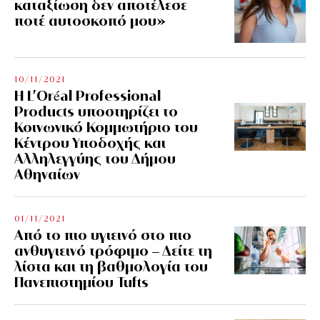
καταξίωση δεν αποτέλεσε
ποτέ αυτοσκοπό μου»
10/11/2021
Η L’Οréal Professional
Products υποστηρίζει το
Κοινωνικό Κομμωτήριο του
Κέντρου Υποδοχής και
Αλληλεγγύης του Δήμου
Αθηναίων
01/11/2021
Από το πιο υγιεινό στο πιο
ανθυγιεινό τρόφιμο – Δείτε τη
λίστα και τη βαθμολογία του
Πανεπιστημίου Tufts