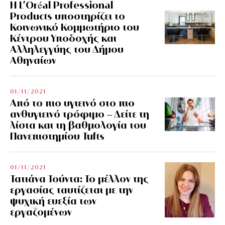
Η L’Οréal Professional
Products υποστηρίζει το
Κοινωνικό Κομμωτήριο του
Κέντρου Υποδοχής και
Αλληλεγγύης του Δήμου
Αθηναίων
01/11/2021
Από το πιο υγιεινό στο πιο
ανθυγιεινό τρόφιμο – Δείτε τη
λίστα και τη βαθμολογία του
Πανεπιστημίου Tufts
01/11/2021
Τατιάνα Τούντα: Το μέλλον της
εργασίας ταυτίζεται με την
ψυχική ευεξία των
εργαζομένων