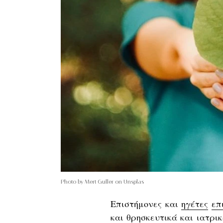
Photo by Mert Guller on Unsplas
Επιστήμονες και
ηγέτες
επ
και θρησκευτικά και ιατρι