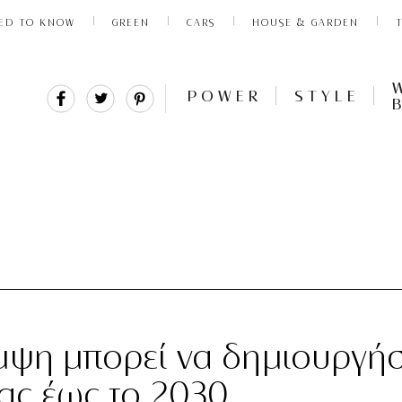
ED TO KNOW
GREEN
CARS
HOUSE & GARDEN
Share
Tweet
Pin
POWER
STYLE
It
μψη μπορεί να δημιουργήσ
ίας έως το 2030