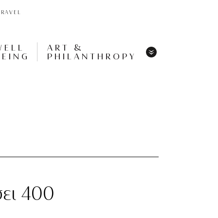
TRAVEL
WELL
ART &
BEING
PHILANTHROPY
Menu
Share
Tweet
Pin
It
Menu
ει 400