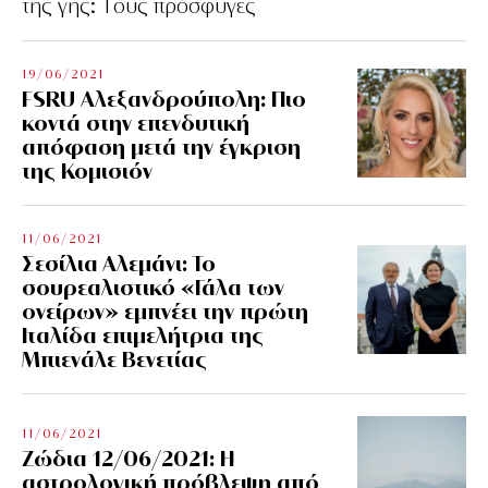
της γης: Tους πρόσφυγες
19/06/2021
FSRU Αλεξανδρούπολη: Πιο
κοντά στην επενδυτική
απόφαση μετά την έγκριση
της Κομισιόν
11/06/2021
Σεσίλια Αλεμάνι: Το
σουρεαλιστικό «Γάλα των
ονείρων» εμπνέει την πρώτη
Ιταλίδα επιμελήτρια της
Μπιενάλε Βενετίας
11/06/2021
Ζώδια 12/06/2021: Η
αστρολογική πρόβλεψη από