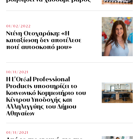
01/02/2022
Ντένη Θεοχαράκη: «Η
καταξίωση δεν αποτέλεσε
ποτέ αυτοσκοπό μου»
10/11/2021
Η L’Οréal Professional
Products υποστηρίζει το
Κοινωνικό Κομμωτήριο του
Κέντρου Υποδοχής και
Αλληλεγγύης του Δήμου
Αθηναίων
01/11/2021