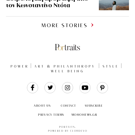
τον Κωνσταντίνο Ντότα
MORE STORIES
POWER
ART & PHILANTHROPY
STYLE
WELL BEING
Like
Follow
Follow
Follow
Follow
Us
Us
Us
Us
Us
ABOUT US
CONTACT
SUBSCRIBE
PRIVACY TERMS
MONONEWS.GR
PORTAITS
.
POWERED BY CLOUDEVO