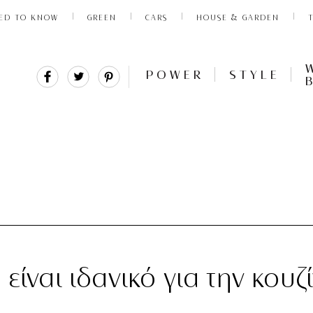
ED TO KNOW
GREEN
CARS
HOUSE & GARDEN
Share
Tweet
Pin
POWER
STYLE
It
είναι ιδανικό για την κουζ