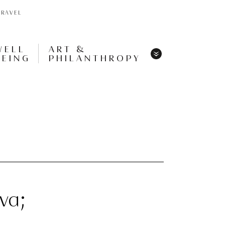
TRAVEL
WELL
ART &
BEING
PHILANTHROPY
Menu
Share
Tweet
Pin
It
Menu
ίνα;