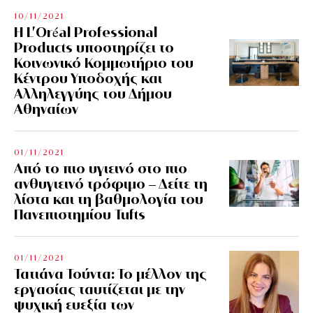
10/11/2021
Η L’Οréal Professional
Products υποστηρίζει το
Κοινωνικό Κομμωτήριο του
Κέντρου Υποδοχής και
Αλληλεγγύης του Δήμου
Αθηναίων
01/11/2021
Από το πιο υγιεινό στο πιο
ανθυγιεινό τρόφιμο – Δείτε τη
λίστα και τη βαθμολογία του
Πανεπιστημίου Tufts
01/11/2021
Τατιάνα Τούντα: Το μέλλον της
εργασίας ταυτίζεται με την
ψυχική ευεξία των