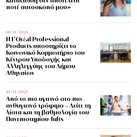
καταξίωση δεν αποτέλεσε
ποτέ αυτοσκοπό μου»
10/11/2021
Η L’Οréal Professional
Products υποστηρίζει το
Κοινωνικό Κομμωτήριο του
Κέντρου Υποδοχής και
Αλληλεγγύης του Δήμου
Αθηναίων
01/11/2021
Από το πιο υγιεινό στο πιο
ανθυγιεινό τρόφιμο – Δείτε τη
λίστα και τη βαθμολογία του
Πανεπιστημίου Tufts