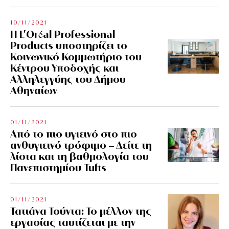
10/11/2021
Η L’Οréal Professional
Products υποστηρίζει το
Κοινωνικό Κομμωτήριο του
Κέντρου Υποδοχής και
Αλληλεγγύης του Δήμου
Αθηναίων
01/11/2021
Από το πιο υγιεινό στο πιο
ανθυγιεινό τρόφιμο – Δείτε τη
λίστα και τη βαθμολογία του
Πανεπιστημίου Tufts
01/11/2021
Τατιάνα Τούντα: Το μέλλον της
εργασίας ταυτίζεται με την