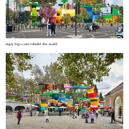
πηγή: lego.com/rebuild-the-world