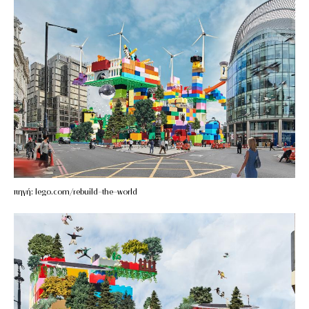
πηγή: lego.com/rebuild-the-world