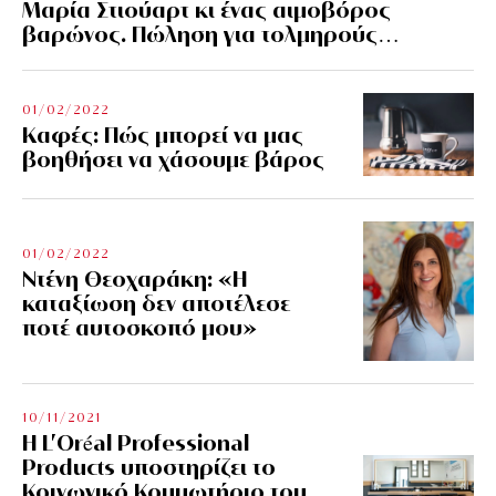
Μαρία Στιούαρτ κι ένας αιμοβόρος
βαρώνος. Πώληση για τολμηρούς…
01/02/2022
Kαφές: Πώς μπορεί να μας
βοηθήσει να χάσουμε βάρος
01/02/2022
Ντένη Θεοχαράκη: «Η
καταξίωση δεν αποτέλεσε
ποτέ αυτοσκοπό μου»
10/11/2021
Η L’Οréal Professional
Products υποστηρίζει το
Κοινωνικό Κομμωτήριο του