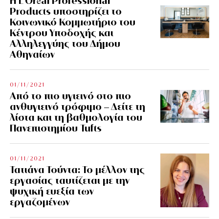
Η L’Οréal Professional
Products υποστηρίζει το
Κοινωνικό Κομμωτήριο του
Κέντρου Υποδοχής και
Αλληλεγγύης του Δήμου
Αθηναίων
01/11/2021
Από το πιο υγιεινό στο πιο
ανθυγιεινό τρόφιμο – Δείτε τη
λίστα και τη βαθμολογία του
Πανεπιστημίου Tufts
01/11/2021
Τατιάνα Τούντα: Το μέλλον της
εργασίας ταυτίζεται με την
ψυχική ευεξία των
εργαζομένων