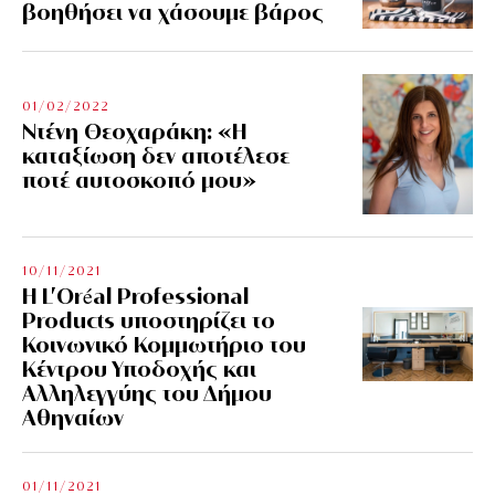
βοηθήσει να χάσουμε βάρος
01/02/2022
Ντένη Θεοχαράκη: «Η
καταξίωση δεν αποτέλεσε
ποτέ αυτοσκοπό μου»
10/11/2021
Η L’Οréal Professional
Products υποστηρίζει το
Κοινωνικό Κομμωτήριο του
Κέντρου Υποδοχής και
Αλληλεγγύης του Δήμου
Αθηναίων
01/11/2021