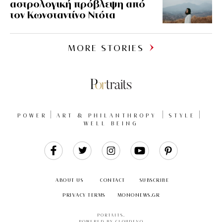
αστρολογική πρόβλεψη από
τον Κωνσταντίνο Ντότα
MORE STORIES
POWER
ART & PHILANTHROPY
STYLE
WELL BEING
Like
Follow
Follow
Follow
Follow
Us
Us
Us
Us
Us
ABOUT US
CONTACT
SUBSCRIBE
PRIVACY TERMS
MONONEWS.GR
PORTAITS
.
POWERED BY CLOUDEVO