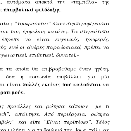
κα, αυτόματα αποκτά την «ταμπέλα» της
υπερβολικά
φιλόδοξης
ης
.
υναίκες “τιμωρούνται” όταν συμπεριφέρονται
ουν τους έμφυλους κανόνες. Τα στερεότυπα
πρεπε να είναι ευγενικές, τρυφερές,
ικές, ενώ οι άνδρες παραδοσιακά, πρέπει να
ωνιστικοί, επιθετικοί, δυνατοί.»
ια τα οποία θα επιβραβεύαμε έναν
ηγέτη
,
σε όσα η κοινωνία επιβάλλει για μία
αι είναι πολλές εκείνες που καλούνται να
προτιμούν.
ις προάλλες και ρώτησα κάποιον με τι
Tech”, απάντησε. Από περιέργεια, ρώτησα
ιβώς;” και είπε “Είναι περίπλοκο”. Tέλος
να μιλήσει για τη δουλειά του. Ίσως, πάλι, αν