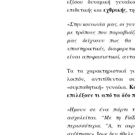
εξίσου δυναμική γυναί
εχθρικής
επιθετικής και
, τ
«Στην κοινωνία μας, οι γ
με τρόπους που παραβιάζ
μας δείχνουν πως θα έ
υποστηρικτικές, διαφορετ
είναι αποφασιστικοί, ανταγ
Τα τα χαρακτηριστικά γ
λοιπόν, αντιτίθενται 
Κ
«συμπαθητική» γυναίκα.
επιλέξουν τι από τα δύο 
«Ήμουν σε ένα πάρτι τ
ασχολείται. “Με τη Fin
περισσότερα. “A, τι ακρ
συζήτησης».
Ίσως δεν ήθελε 