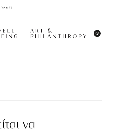
TRAVEL
WELL
ART &
BEING
PHILANTHROPY
Menu
Share
Tweet
Pin
It
Menu
ίται να