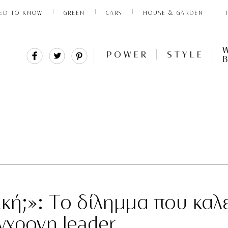
ED TO KNOW
GREEN
CARS
HOUSE & GARDEN
Share
Tweet
Pin
POWER
STYLE
It
κή;»: Tο δίλημμα που καλε
γχρονη leader