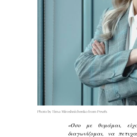
Photo by Tima Miroshnichenko from Pexels
«Όσο με θυμάμαι, είχ
διαγωνίζομαι, να πετυχ