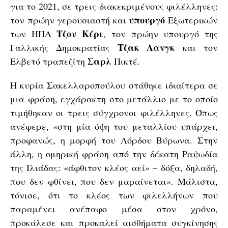
για το 2021, σε τρεις διακεκριμένους φιλέλληνες:
υπουργό
τον πρώην γερουσιαστή και
Εξωτερικών
Τζον
Κέρι
των ΗΠΑ
, τον πρώην υπουργό της
Τζακ
Λανγκ
Γαλλικής Δημοκρατίας
και τον
Σαρλ
Ελβετό τραπεζίτη
Πικτέ.
Η κυρία Σακελλαροπούλου στάθηκε ιδιαίτερα σε
μια φράση, εγχάρακτη στο μετάλλιο με το οποίο
τιμήθηκαν οι τρεις σύγχρονοι φιλέλληνες. Όπως
ανέφερε, «στη μία όψη του μεταλλίου υπάρχει,
προφανώς, η μορφή του Λόρδου Βύρωνα. Στην
άλλη, η ομηρική φράση από την δέκατη Ραψωδία
της Ιλιάδας: «άφθιτον κλέος αεί» – δόξα, δηλαδή,
που δεν φθίνει, που δεν μαραίνεται». Μάλιστα,
τόνισε, ότι το κλέος των φιλελλήνων που
παραμένει ανέπαφο μέσα στον χρόνο,
προκάλεσε και προκαλεί αισθήματα συγκίνησης