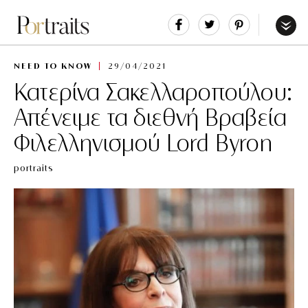
Share
Tweet
Pin
It
Menu
NEED TO KNOW
29/04/2021
Κατερίνα Σακελλαροπούλου:
Απένειμε τα διεθνή Βραβεία
Φιλελληνισμού Lord Byron
portraits