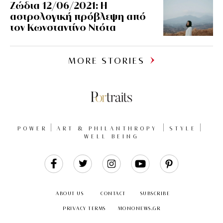
Ζώδια 12/06/2021: Η
αστρολογική πρόβλεψη από
τον Κωνσταντίνο Ντότα
MORE STORIES
POWER
ART & PHILANTHROPY
STYLE
WELL BEING
Like
Follow
Follow
Follow
Follow
Us
Us
Us
Us
Us
ABOUT US
CONTACT
SUBSCRIBE
PRIVACY TERMS
MONONEWS.GR