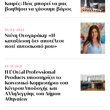
Kαφές: Πώς μπορεί να μας
βοηθήσει να χάσουμε βάρος
01/02/2022
Ντένη Θεοχαράκη: «Η
καταξίωση δεν αποτέλεσε
ποτέ αυτοσκοπό μου»
10/11/2021
Η L’Οréal Professional
Products υποστηρίζει το
Κοινωνικό Κομμωτήριο του
Κέντρου Υποδοχής και
Αλληλεγγύης του Δήμου
Αθηναίων