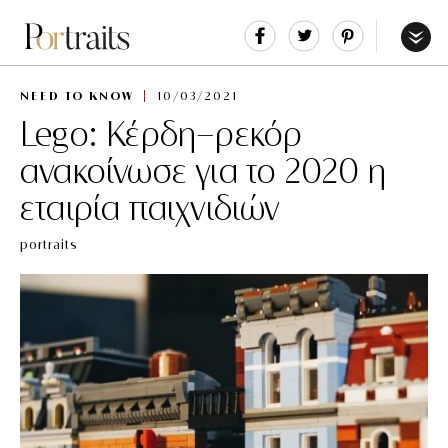
Share
Tweet
Pin
It
Menu
NEED TO KNOW
10/03/2021
Lego: Κέρδη-ρεκόρ
ανακοίνωσε για το 2020 η
εταιρία παιχνιδιών
portraits