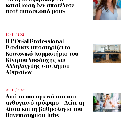
καταξίωση δεν αποτέλεσε
ποτέ αυτοσκοπό μου»
10/11/2021
Η L’Οréal Professional
Products υποστηρίζει το
Κοινωνικό Κομμωτήριο του
Κέντρου Υποδοχής και
Αλληλεγγύης του Δήμου
Αθηναίων
01/11/2021
Από το πιο υγιεινό στο πιο
ανθυγιεινό τρόφιμο – Δείτε τη
λίστα και τη βαθμολογία του
Πανεπιστημίου Tufts