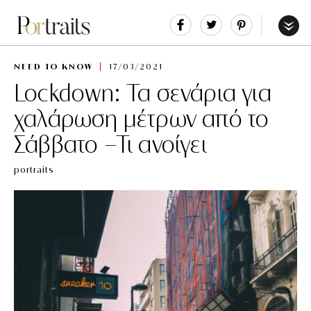
Share
Tweet
Pin
It
Menu
NEED TO KNOW
17/03/2021
Lockdown: Τα σενάρια για
χαλάρωση μέτρων από το
Σάββατο -Τι ανοίγει
portraits