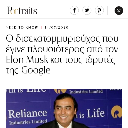
Share
Tweet
Pin
It
Menu
NEED TO KNOW
14/07/2020
O δισεκατομμυριούχος που
έγινε πλουσιότερος από τον
Elon Musk και τους ιδρυτές
της Google