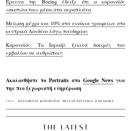
Έρευνα της Boeing έδειξε ότι ο κορονοϊός
«σκοτώνεται» μέσα στα αεροπλάνα
Μείωση μέχρι και 10% στα ενοίκια γραφείων στο
κεντρικό Λονδίνο λόγω πανδημίας
Κορονοϊός: Το Ισραήλ ξεκινά δοκιμές του
εμβολίου σε ανθρώπους
Ακολουθήστε το Portraits στο
Google News
για
την πιο ξεχωριστή ενημέρωση
TAGS:
HALLOWEEN
ΚΟΡΟΝΟΪΟΣ
ΜΕΓΑΛΗ ΒΡΕΤΑΝΙΑ
ΠΑΝΔΗΜΙΑ
THE LATEST